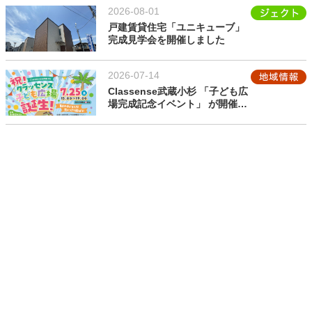
2026-08-01
戸建賃貸住宅「ユニキューブ」
完成見学会を開催しました
2026-07-14
Classense武蔵小杉 「子ども広
場完成記念イベント」 が開催さ
れます
2026-07-09
【終了しました】第25回 夏休み
工作教室開催します！
2026-06-22
【終了しました】7月30日～8月
1日開催！土地の有効活用 戸建
賃貸住宅ユニキューブ内覧会
2026-05-29
【相続勉強会】体系的に相続全
般が学べる無料セミナーです
（2026年7月～）