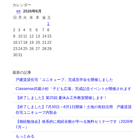
カレンダー
<<
2026年8月
日
月
火
水
木
金
土
1
2
3
4
5
6
7
8
9
10
11
12
13
14
15
16
17
18
19
20
21
22
23
24
25
26
27
28
29
30
31
最新の記事
戸建賃貸住宅「ユニキューブ」完成見学会を開催しました
Classense武蔵小杉「子ども広場」完成記念イベントが開催されます
【終了しました】第25回 夏休み工作教室開催します！
【終了しました】7月30日～8月1日開催！土地の有効活用 戸建賃貸
住宅ユニキューブ内覧会
【相続勉強会】体系的に相続全般が学べる無料セミナーです（2026年
7月～）
もっとみる