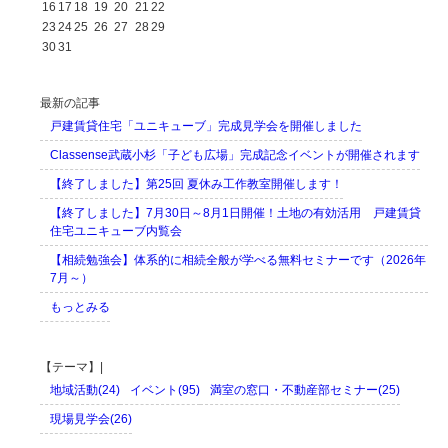
16
17
18
19
20
21
22
23
24
25
26
27
28
29
30
31
最新の記事
戸建賃貸住宅「ユニキューブ」完成見学会を開催しました
Classense武蔵小杉「子ども広場」完成記念イベントが開催されます
【終了しました】第25回 夏休み工作教室開催します！
【終了しました】7月30日～8月1日開催！土地の有効活用 戸建賃貸
住宅ユニキューブ内覧会
【相続勉強会】体系的に相続全般が学べる無料セミナーです（2026年
7月～）
もっとみる
【テーマ】|
地域活動(24)
イベント(95)
満室の窓口・不動産部セミナー(25)
現場見学会(26)