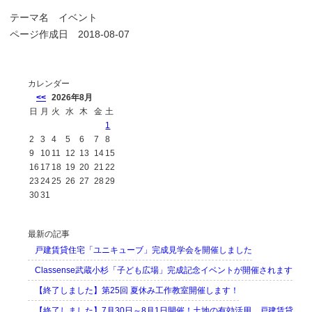
テーマ名
イベント
ページ作成日 2018-08-07
カレンダー
<<
2026年8月
日
月
火
水
木
金
土
1
2
3
4
5
6
7
8
9
10
11
12
13
14
15
16
17
18
19
20
21
22
23
24
25
26
27
28
29
30
31
最新の記事
戸建賃貸住宅「ユニキューブ」完成見学会を開催しました
Classense武蔵小杉「子ども広場」完成記念イベントが開催されます
【終了しました】第25回 夏休み工作教室開催します！
【終了しました】7月30日～8月1日開催！土地の有効活用 戸建賃貸