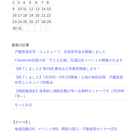
2
3
4
5
6
7
8
9
10
11
12
13
14
15
16
17
18
19
20
21
22
23
24
25
26
27
28
29
30
31
最新の記事
戸建賃貸住宅「ユニキューブ」完成見学会を開催しました
Classense武蔵小杉「子ども広場」完成記念イベントが開催されます
【終了しました】第25回 夏休み工作教室開催します！
【終了しました】7月30日～8月1日開催！土地の有効活用 戸建賃貸
住宅ユニキューブ内覧会
【相続勉強会】体系的に相続全般が学べる無料セミナーです（2026年
7月～）
もっとみる
【テーマ】|
地域活動(24)
イベント(95)
満室の窓口・不動産部セミナー(25)