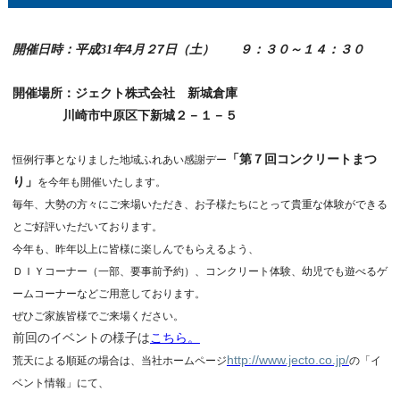
4
7
開催日時：平成31年
月２
日（土） ９：３０～１４：３０
開催場所：ジェクト株式会社 新城倉庫
川崎市中原区下新城２－１－５
「第７回コンクリートまつ
恒例行事となりました地域ふれあい感謝デー
り」
を今年も開催いたします。
毎年、大勢の方々にご来場いただき、お子様たちにとって貴重な体験ができる
とご好評いただいております。
今年も、昨年以上に皆様に楽しんでもらえるよう、
ＤＩＹコーナー（一部、要事前予約）、コンクリート体験、幼児でも遊べるゲ
ームコーナーなどご用意しております。
ぜひご家族皆様でご来場ください。
前回のイベントの様子は
こちら。
http://www.jecto.co.jp/
荒天による順延の場合は、当社ホームページ
の「イ
ベント情報」にて、