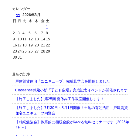
カレンダー
<<
2026年8月
日
月
火
水
木
金
土
1
2
3
4
5
6
7
8
9
10
11
12
13
14
15
16
17
18
19
20
21
22
23
24
25
26
27
28
29
30
31
最新の記事
戸建賃貸住宅「ユニキューブ」完成見学会を開催しました
Classense武蔵小杉「子ども広場」完成記念イベントが開催されます
【終了しました】第25回 夏休み工作教室開催します！
【終了しました】7月30日～8月1日開催！土地の有効活用 戸建賃貸
住宅ユニキューブ内覧会
【相続勉強会】体系的に相続全般が学べる無料セミナーです（2026年
7月～）