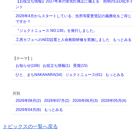
【お役立ち情報】2027年末の蛍光灯廃止に備える 照明のLED化ポイ
ント
2026年4月からスタートしている、住所等変更登記の義務化をご存じ
ですか？
『ジェクトニュース NO.130』を発行しました。
工房カフェへのAED設置と人命救助研修を実施しました
もっとみる
【テーマ】|
お知らせ(108)
お役立ち情報(1)
受賞(15)
ひと、まちNAKAHARA(34)
ジェクトニュース(41)
もっとみる
月別
2026年08月(2)
2026年07月(2)
2026年06月(3)
2026年05月(4)
2026年04月(6)
もっとみる
トピックスの一覧へ戻る