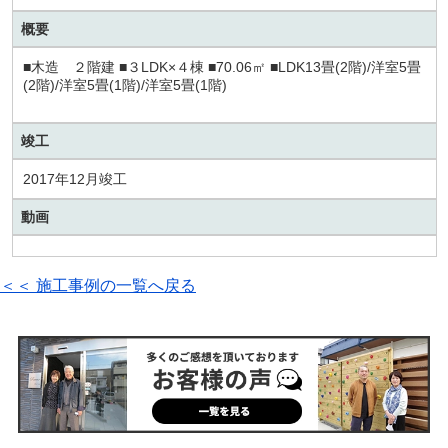
概要
■木造 ２階建 ■３LDK×４棟 ■70.06㎡ ■LDK13畳(2階)/洋室5畳
(2階)/洋室5畳(1階)/洋室5畳(1階)
竣工
2017年12月竣工
動画
＜＜ 施工事例の一覧へ戻る