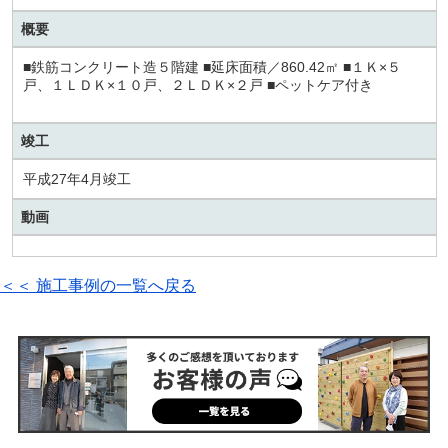
概要
■鉄筋コンクリート造５階建 ■延床面積／860.42㎡ ■１Ｋ×５
戸、１ＬＤＫ×１０戸、２ＬＤＫ×２戸 ■ペットケア付き
竣工
平成27年4月竣工
動画
＜＜ 施工事例の一覧へ戻る