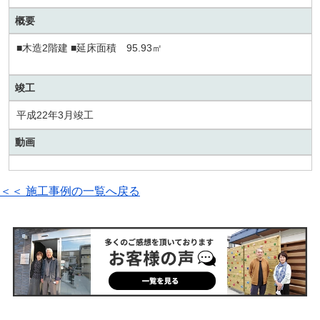
概要
■木造2階建 ■延床面積 95.93㎡
竣工
平成22年3月竣工
動画
＜＜ 施工事例の一覧へ戻る