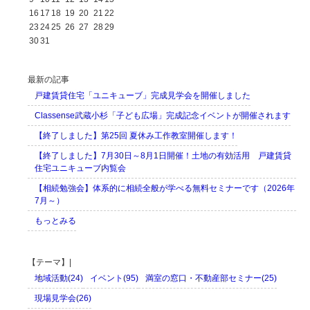
16
17
18
19
20
21
22
23
24
25
26
27
28
29
30
31
最新の記事
戸建賃貸住宅「ユニキューブ」完成見学会を開催しました
Classense武蔵小杉「子ども広場」完成記念イベントが開催されます
【終了しました】第25回 夏休み工作教室開催します！
【終了しました】7月30日～8月1日開催！土地の有効活用 戸建賃貸
住宅ユニキューブ内覧会
【相続勉強会】体系的に相続全般が学べる無料セミナーです（2026年
7月～）
もっとみる
【テーマ】|
地域活動(24)
イベント(95)
満室の窓口・不動産部セミナー(25)
現場見学会(26)