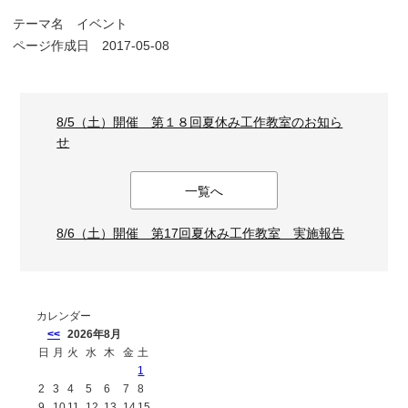
テーマ名
イベント
ページ作成日 2017-05-08
8/5（土）開催 第１８回夏休み工作教室のお知ら
せ
一覧へ
8/6（土）開催 第17回夏休み工作教室 実施報告
カレンダー
<<
2026年8月
日
月
火
水
木
金
土
1
2
3
4
5
6
7
8
9
10
11
12
13
14
15