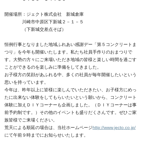
開催場所：ジェクト株式会社 新城倉庫
川崎市中原区下新城２－１－５
（下新城交差点そば）
恒例行事となりました地域ふれあい感謝デー「第５コンクリートま
つり」を今年も開催いたします。私たち社員手作りのおまつりで
す。大勢の方々にご来場いただき地域の皆様と楽しい時間を過ごす
ことができるのを楽しみに準備をしてきました。
お子様方の笑顔があふれる中、多くの社員が毎年開催したいという
思いを持っています。
今年は、昨年以上に皆様に楽しんでいただきたい、お子様方にめっ
たに出来ない体験をしてもらいたいという願いから、コンクリート
体験に加えＤＩＹコーナーも企画しました。（ＤＩＹコーナーは事
前予約制です。）その他のイベントも盛りだくさんです。ぜひご家
族皆様でご来場ください。
荒天による順延の場合は、当社ホームページ
http://www.jecto.co.jp/
にて午前９時までにお知らせいたします。