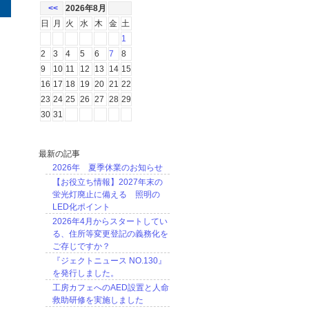
<<
2026年8月
日
月
火
水
木
金
土
1
2
3
4
5
6
7
8
9
10
11
12
13
14
15
16
17
18
19
20
21
22
23
24
25
26
27
28
29
30
31
最新の記事
2026年 夏季休業のお知らせ
【お役立ち情報】2027年末の
蛍光灯廃止に備える 照明の
LED化ポイント
2026年4月からスタートしてい
る、住所等変更登記の義務化を
ご存じですか？
『ジェクトニュース NO.130』
を発行しました。
工房カフェへのAED設置と人命
救助研修を実施しました