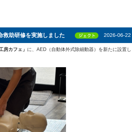
命救助研修を実施しました
2026-06-22
工房カフェ」
に、AED（自動体外式除細動器）を新たに設置し