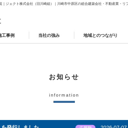
覧｜ジェクト株式会社（旧川崎組）｜川崎市中原区の総合建築会社・不動産業・リ
施工事例
当社の強み
地域とのつながり
築施工事例
ニューアル施工事例
場レポート
客様の声
かわさきSDGsゴール
中原工房
工房カフェ
学童クラブAYUMI武蔵中原
JECTOウェルネスモール
お知らせ
information
0』を発行しました
2026-07-07