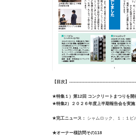
【目次】----------------------------------------------
★特集１）第12回 コンクリートまつりを開
★特集2）２０２６年度上半期報告会を実施
★完工ニュース：
シャムロック、１：１ビ
★オーナー様訪問その118