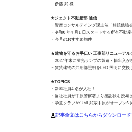
伊藤 武 様
★ジェクト不動産部 通信
・資産コンサルテイング課主催「相続勉強
・令和8 年4 月1 日スタートする所有不
・今号のおすすめ物件
★建物を守るお手伝い 工事部リニューアル
2027年末に蛍光ランプの製造・輸出入が
～賃貸建物の共用部照明をLED 照明に交換
★TOPICS
・新卒社員4 名が入社！
・当社社員が中原警察署より感謝状を授与
・学童クラブAYUMI 武蔵中原がオープン6 
記事全文はこちらからダウンロード