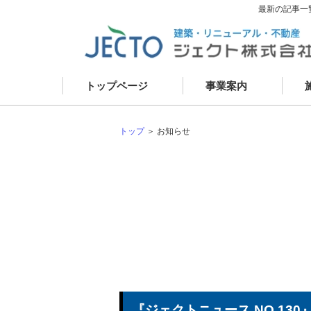
最新の記事一
トップページ
事業案内
資産コンサルティング
新
建築事業
リ
建物リニューアル
現
外壁改修
お
建物メンテナンス
不動産事業
トップ
＞ お知らせ
『ジェクトニュース NO.13