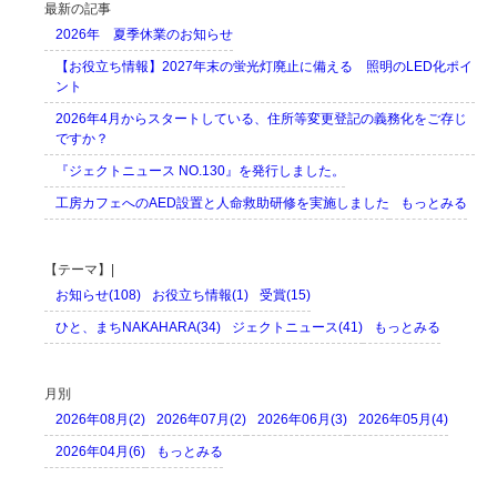
最新の記事
2026年 夏季休業のお知らせ
【お役立ち情報】2027年末の蛍光灯廃止に備える 照明のLED化ポイ
ント
2026年4月からスタートしている、住所等変更登記の義務化をご存じ
ですか？
『ジェクトニュース NO.130』を発行しました。
工房カフェへのAED設置と人命救助研修を実施しました
もっとみる
【テーマ】|
お知らせ(108)
お役立ち情報(1)
受賞(15)
ひと、まちNAKAHARA(34)
ジェクトニュース(41)
もっとみる
月別
2026年08月(2)
2026年07月(2)
2026年06月(3)
2026年05月(4)
2026年04月(6)
もっとみる