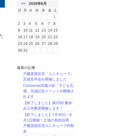
<<
2026年8月
日
月
火
水
木
金
土
会
1
2
3
4
5
6
7
8
9
10
11
12
13
14
15
た
16
17
18
19
20
21
22
23
24
25
26
27
28
29
30
31
最新の記事
戸建賃貸住宅「ユニキューブ」
完成見学会を開催しました
Classense武蔵小杉「子ども広
場」完成記念イベントが開催さ
れます
【終了しました】第25回 夏休
み工作教室開催します！
【終了しました】7月30日～8
月1日開催！土地の有効活用
戸建賃貸住宅ユニキューブ内覧
会