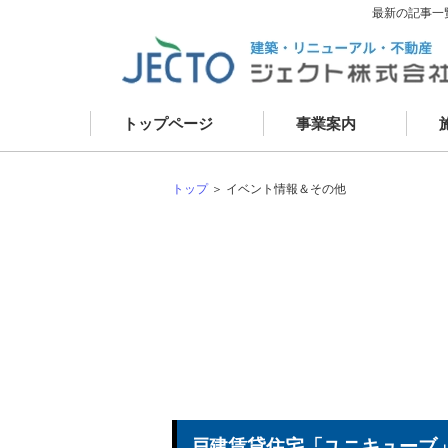
最新の記事一
トップページ
事業案内
資産コンサルティング
新
建築事業
リ
建物リニューアル
現
外壁改修
お
建物メンテナンス
不動産事業
トップ
＞ イベント情報＆その他
戸建賃貸住宅「ユニキューブ