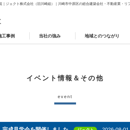
覧｜ジェクト株式会社（旧川崎組）｜川崎市中原区の総合建築会社・不動産業・リ
施工事例
当社の強み
地域とのつながり
築施工事例
ニューアル施工事例
場レポート
客様の声
かわさきSDGsゴール
中原工房
工房カフェ
学童クラブAYUMI武蔵中原
JECTOウェルネスモール
イベント情報＆その他
event
」完成見学会を開催しました
2026-08-01