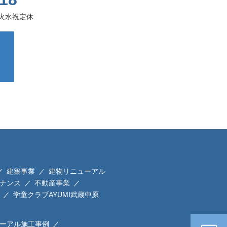
 火水祝定休
建築事業
建物リニューアル
ナンス
不動産事業
学童クラブAYUMI武蔵中原
ーアル施工事例