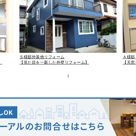
Ｓ様邸外装他リフォーム
Ａ様邸
】
【見た目を一新した外壁リフォーム】
【天窓
1