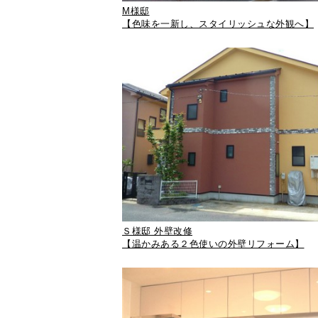
M様邸
【色味を一新し、スタイリッシュな外観へ】
Ｓ様邸 外壁改修
【温かみある２色使いの外壁リフォーム】