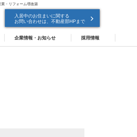
産業・リフォーム増改築
入居中のお住まいに関する
お問い合わせは、不動産部HPまで
企業情報・お知らせ
採用情報
企業情報
新卒採用
お知らせ
中途採用
ドパートナー
営業スタッフ紹介