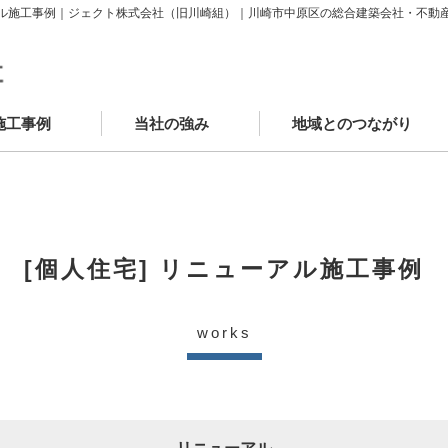
ル施工事例｜ジェクト株式会社（旧川崎組）｜川崎市中原区の総合建築会社・不動
施工事例
当社の強み
地域とのつながり
築施工事例
ニューアル施工事例
場レポート
客様の声
かわさきSDGsゴール
中原工房
工房カフェ
学童クラブAYUMI武蔵中原
JECTOウェルネスモール
[個人住宅]
リニューアル施工事例
works