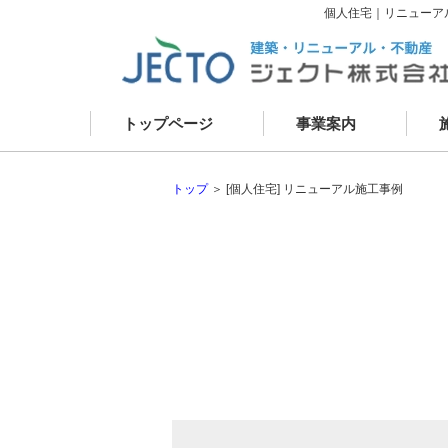
個人住宅｜リニューア
トップページ
事業案内
資産コンサルティング
新
建築事業
リ
建物リニューアル
現
外壁改修
お
建物メンテナンス
不動産事業
トップ
＞ [個人住宅] リニューアル施工事例