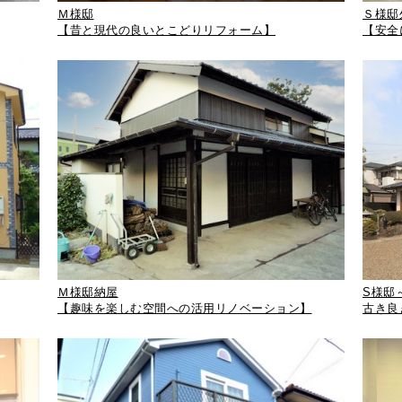
Ｍ様邸
Ｓ様邸
【昔と現代の良いとこどりリフォーム】
【安全
Ｍ様邸納屋
S様邸
【趣味を楽しむ空間への活用リノベーション】
古き良