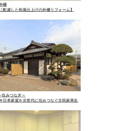
外柵
に配慮した和風仕上げの外柵リフォーム】
～住みつなぎ～
き日本家屋を次世代に住みつなぐ古民家再生