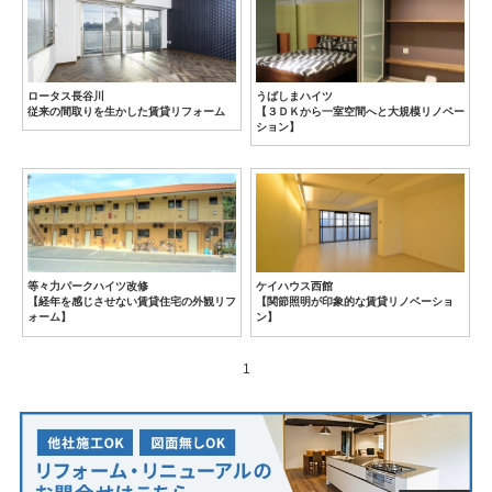
ロータス長谷川
うばしまハイツ
従来の間取りを生かした賃貸リフォーム
【３ＤＫから一室空間へと大規模リノベー
ション】
等々力パークハイツ改修
ケイハウス西館
【経年を感じさせない賃貸住宅の外観リフ
【関節照明が印象的な賃貸リノベーショ
ォーム】
ン】
1