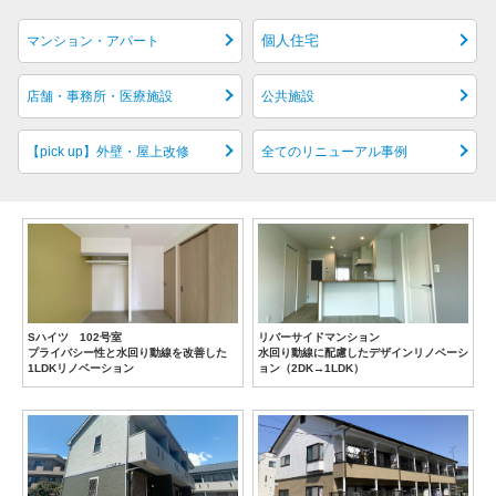
個人住宅
マンション・アパート
店舗・事務所・医療施設
公共施設
【pick up】外壁・屋上改修
全てのリニューアル事例
Sハイツ 102号室
リバーサイドマンション
プライバシー性と水回り動線を改善した
水回り動線に配慮したデザインリノベーシ
1LDKリノベーション
ョン（2DK→1LDK）