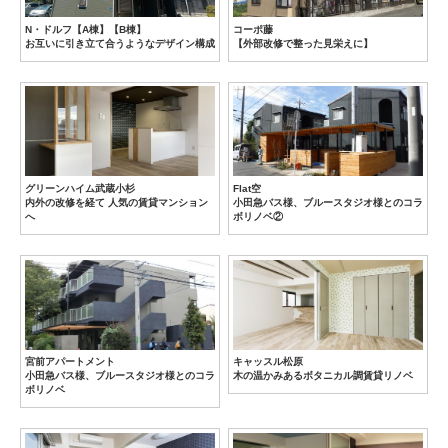
N・ドルフ【A棟】【B棟】
コーポ藤
お互いに引き立て合うようなデザイン構成
【外部改修で整った見栄えに】
グリーンハイム武蔵小杉
Flat空
内外の改修を経て 人気の賃貸マンション
小田急バス様、ブルースタジオ様とのコラ
へ
ボリノベ②
宮前アパートメント
キャッスル松原
小田急バス様、ブルースタジオ様とのコラ
木の温かみあるボタニカル調賃貸リノベ
ボリノベ