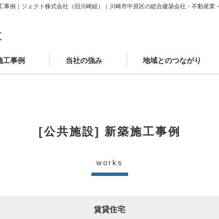
工事例｜ジェクト株式会社（旧川崎組）｜川崎市中原区の総合建築会社・不動産業
施工事例
当社の強み
地域とのつながり
築施工事例
ニューアル施工事例
場レポート
客様の声
かわさきSDGsゴール
中原工房
工房カフェ
学童クラブAYUMI武蔵中原
JECTOウェルネスモール
[公共施設] 新築施工事例
works
賃貸住宅