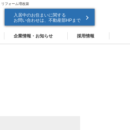
・リフォーム増改築
入居中のお住まいに関する
お問い合わせは、不動産部HPまで
企業情報・お知らせ
採用情報
企業情報
新卒採用
お知らせ
中途採用
ドパートナー
営業スタッフ紹介