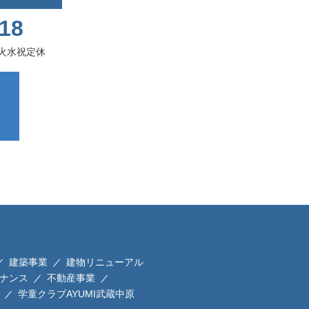
818
 火水祝定休
建築事業
建物リニューアル
ナンス
不動産事業
学童クラブAYUMI武蔵中原