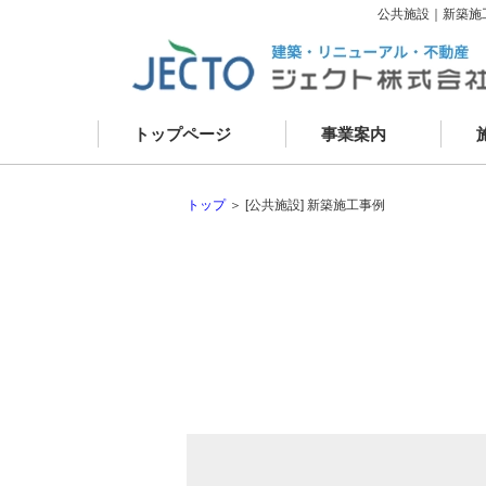
公共施設｜新築施
トップページ
事業案内
資産コンサルティング
新
建築事業
リ
建物リニューアル
現
外壁改修
お
建物メンテナンス
不動産事業
トップ
＞ [公共施設] 新築施工事例