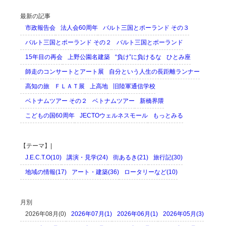
最新の記事
市政報告会
法人会60周年
バルト三国とポーランド その３
バルト三国とポーランド その２
バルト三国とポーランド
15年目の再会
上野公園名建築
“負け”に負けるな
ひとみ座
師走のコンサートとアート展
自分という人生の長距離ランナー
高知の旅
ＦＬＡＴ展
上高地
旧陸軍通信学校
ベトナムツアー その２
ベトナムツアー
新橋界隈
こどもの国60周年
JECTOウェルネスモール
もっとみる
【テーマ】|
J.E.C.T.O(10)
講演・見学(24)
街あるき(21)
旅行記(30)
地域の情報(17)
アート・建築(36)
ロータリーなど(10)
月別
2026年08月(0)
2026年07月(1)
2026年06月(1)
2026年05月(3)