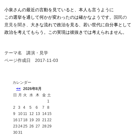
小泉さんの最近の言動を見ていると、本人も言うように
この選挙を通して何かが変わったのは確かなようです
。
国民の
意見を聞き、
大きな
流れで政治を見る、若い世代に自分事として
政治を
考えてもらう。この実現は彼抜きでは考えられません。
テーマ名
講演・見学
ページ作成日 2017-11-03
カレンダー
<<
2026年8月
日
月
火
水
木
金
土
1
2
3
4
5
6
7
8
9
10
11
12
13
14
15
16
17
18
19
20
21
22
23
24
25
26
27
28
29
30
31