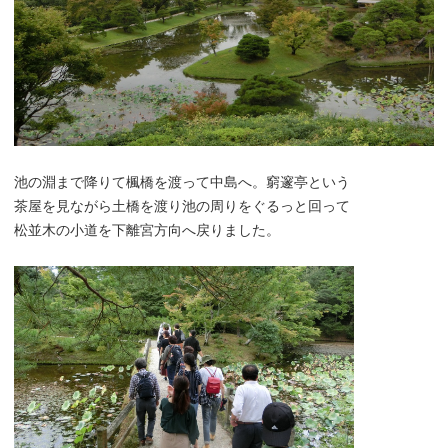
池の淵まで降りて楓橋を渡って中島へ。窮邃亭という
茶屋を見ながら土橋を渡り池の周りをぐるっと回って
松並木の小道を下離宮方向へ戻りました。