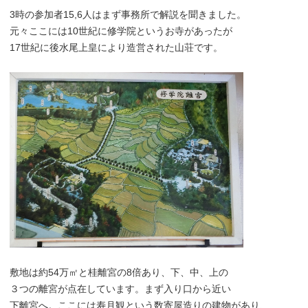
3時の参加者15,6人はまず事務所で解説を聞きました。
元々ここには10世紀に修学院というお寺があったが
17世紀に後水尾上皇により造営された山荘です。
敷地は約54万㎡と桂離宮の8倍あり、下、中、上の
３つの離宮が点在しています。まず入り口から近い
下離宮へ。ここには寿月観という数寄屋造りの建物があり、