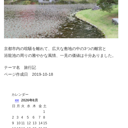
京都市内の喧騒を離れて、広大な敷地の中の3つの離宮と
浴龍池の周りの雅やかな風情、一見の価値は十分ありました。
テーマ名
旅行記
ページ作成日 2019-10-18
カレンダー
<<
2026年8月
日
月
火
水
木
金
土
1
2
3
4
5
6
7
8
9
10
11
12
13
14
15