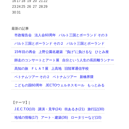
16
17
18
19
20
21
22
23
24
25
26
27
28
29
30
31
最新の記事
市政報告会
法人会60周年
バルト三国とポーランド その３
バルト三国とポーランド その２
バルト三国とポーランド
15年目の再会
上野公園名建築
“負け”に負けるな
ひとみ座
師走のコンサートとアート展
自分という人生の長距離ランナー
高知の旅
ＦＬＡＴ展
上高地
旧陸軍通信学校
ベトナムツアー その２
ベトナムツアー
新橋界隈
こどもの国60周年
JECTOウェルネスモール
もっとみる
【テーマ】|
J.E.C.T.O(10)
講演・見学(24)
街あるき(21)
旅行記(30)
地域の情報(17)
アート・建築(36)
ロータリーなど(10)