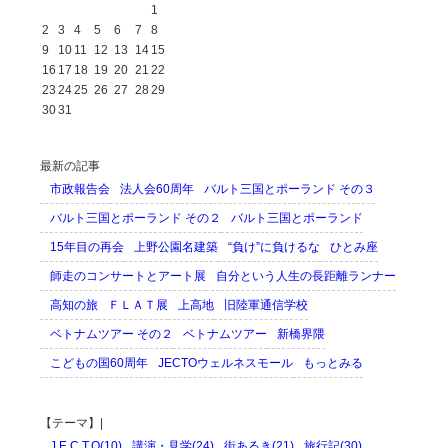
1
2
3
4
5
6
7
8
9
10
11
12
13
14
15
16
17
18
19
20
21
22
23
24
25
26
27
28
29
30
31
最新の記事
市政報告会
法人会60周年
バルト三国とポーランド その３
バルト三国とポーランド その２
バルト三国とポーランド
15年目の再会
上野公園名建築
“負け”に負けるな
ひとみ座
師走のコンサートとアート展
自分という人生の長距離ランナー
高知の旅
ＦＬＡＴ展
上高地
旧陸軍通信学校
ベトナムツアー その２
ベトナムツアー
新橋界隈
こどもの国60周年
JECTOウェルネスモール
もっとみる
【テーマ】|
J.E.C.T.O(10)
講演・見学(24)
街あるき(21)
旅行記(30)