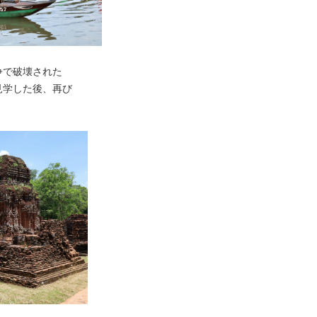
争で破壊された
見学した後、再び
。