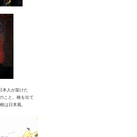
日本人が架けた
のこと。橋を出て
屋根は日本風。