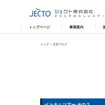
トップページ
事業案内
資産コンサルティング
新
建築事業
リ
建物リニューアル
現
外壁改修
お
建物メンテナンス
不動産事業
トップ
＞ 社長ブログ
ベトナムツアー その２