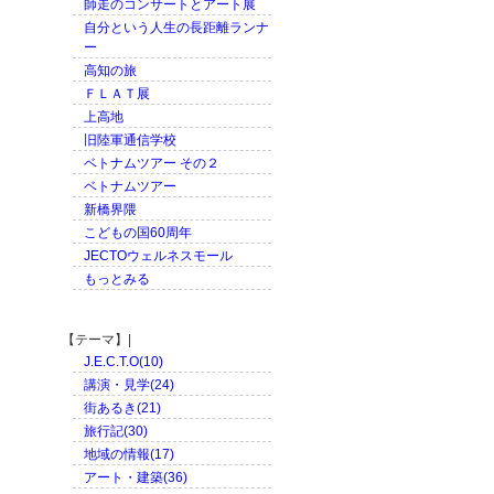
師走のコンサートとアート展
自分という人生の長距離ランナ
ー
高知の旅
ＦＬＡＴ展
上高地
旧陸軍通信学校
ベトナムツアー その２
ベトナムツアー
新橋界隈
こどもの国60周年
JECTOウェルネスモール
もっとみる
【テーマ】|
J.E.C.T.O(10)
講演・見学(24)
街あるき(21)
旅行記(30)
地域の情報(17)
アート・建築(36)