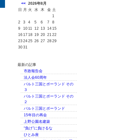
<<
2026年8月
日
月
火
水
木
金
土
1
2
3
4
5
6
7
8
9
10
11
12
13
14
15
16
17
18
19
20
21
22
23
24
25
26
27
28
29
30
31
最新の記事
市政報告会
法人会60周年
バルト三国とポーランド その
３
バルト三国とポーランド その
２
バルト三国とポーランド
15年目の再会
上野公園名建築
“負け”に負けるな
ひとみ座