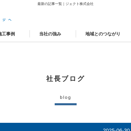
最新の記事一覧｜ジェクト株式会社
施工事例
当社の強み
地域とのつながり
築施工事例
ニューアル施工事例
場レポート
客様の声
かわさきSDGsゴール
中原工房
工房カフェ
学童クラブAYUMI武蔵中原
JECTOウェルネスモール
社長ブログ
blog
2025-06-30