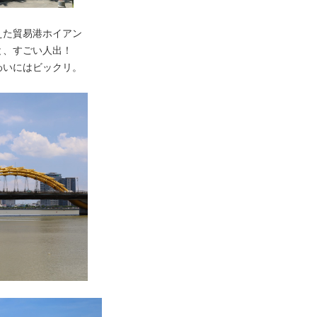
えた貿易港ホイアン
と、すごい人出！
わいにはビックリ。