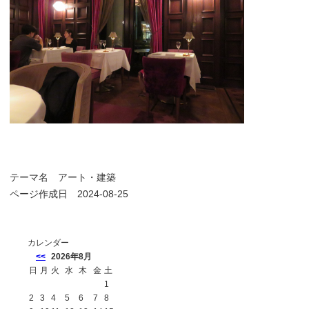
テーマ名
アート・建築
ページ作成日 2024-08-25
カレンダー
<<
2026年8月
日
月
火
水
木
金
土
1
2
3
4
5
6
7
8