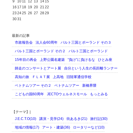
9
10
11
12
13
14
15
16
17
18
19
20
21
22
23
24
25
26
27
28
29
30
31
最新の記事
市政報告会
法人会60周年
バルト三国とポーランド その３
バルト三国とポーランド その２
バルト三国とポーランド
15年目の再会
上野公園名建築
“負け”に負けるな
ひとみ座
師走のコンサートとアート展
自分という人生の長距離ランナー
高知の旅
ＦＬＡＴ展
上高地
旧陸軍通信学校
ベトナムツアー その２
ベトナムツアー
新橋界隈
こどもの国60周年
JECTOウェルネスモール
もっとみる
【テーマ】|
J.E.C.T.O(10)
講演・見学(24)
街あるき(21)
旅行記(30)
地域の情報(17)
アート・建築(36)
ロータリーなど(10)