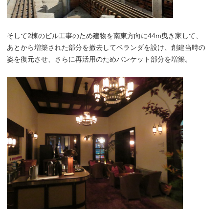
そして2棟のビル工事のため建物を南東方向に44m曳き家して、
あとから増築された部分を撤去してベランダを設け、創建当時の
姿を復元させ、さらに再活用のためバンケット部分を増築。