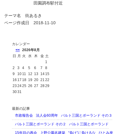
田園調布駅付近
テーマ名
街あるき
ページ作成日 2018-11-10
カレンダー
<<
2026年8月
日
月
火
水
木
金
土
1
2
3
4
5
6
7
8
9
10
11
12
13
14
15
16
17
18
19
20
21
22
23
24
25
26
27
28
29
30
31
最新の記事
市政報告会
法人会60周年
バルト三国とポーランド その３
バルト三国とポーランド その２
バルト三国とポーランド
15年目の再会
上野公園名建築
“負け”に負けるな
ひとみ座