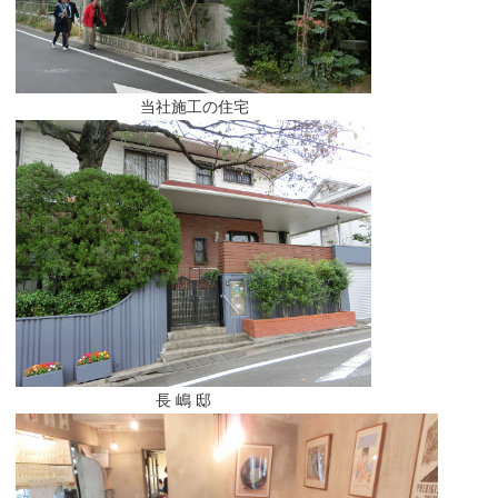
当社施工の住宅
長 嶋 邸