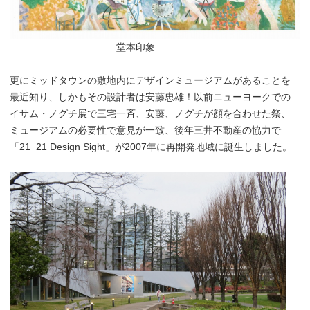
堂本印象
更にミッドタウンの敷地内にデザインミュージアムがあることを
最近知り、しかもその設計者は安藤忠雄！以前ニューヨークでの
イサム・ノグチ展で三宅一斉、安藤、ノグチが顔を合わせた祭、
ミュージアムの必要性で意見が一致、後年三井不動産の協力で
「21_21 Design Sight」が2007年に再開発地域に誕生しました。