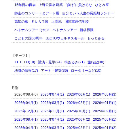
15年目の再会
上野公園名建築
“負け”に負けるな
ひとみ座
師走のコンサートとアート展
自分という人生の長距離ランナー
高知の旅
ＦＬＡＴ展
上高地
旧陸軍通信学校
ベトナムツアー その２
ベトナムツアー
新橋界隈
こどもの国60周年
JECTOウェルネスモール
もっとみる
【テーマ】|
J.E.C.T.O(10)
講演・見学(24)
街あるき(21)
旅行記(30)
地域の情報(17)
アート・建築(36)
ロータリーなど(10)
月別
2026年08月(0)
2026年07月(1)
2026年06月(1)
2026年05月(3)
2026年04月(1)
2026年03月(1)
2026年02月(1)
2026年01月(1)
2025年12月(1)
2025年11月(1)
2025年10月(1)
2025年09月(1)
2025年08月(1)
2025年07月(1)
2025年06月(2)
2025年05月(1)
2025年04月(1)
2025年03月(1)
2025年02月(1)
2025年01月(2)