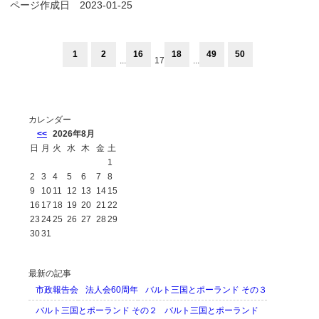
ページ作成日 2023-01-25
1
2
16
18
49
50
...
17
...
カレンダー
<<
2026年8月
日
月
火
水
木
金
土
1
2
3
4
5
6
7
8
9
10
11
12
13
14
15
16
17
18
19
20
21
22
23
24
25
26
27
28
29
30
31
最新の記事
市政報告会
法人会60周年
バルト三国とポーランド その３
バルト三国とポーランド その２
バルト三国とポーランド