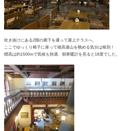
吹き抜けにある2階の廊下を通って屋上テラスへ。
ここでゆっくり椅子に座って穂高連山を眺める気分は格別！
標高は約1500mで気候も快適、朝寒暖計を見ると18度でした。