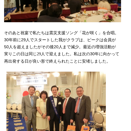
そのあと祝宴で私たちは震災支援ソング「花が咲く」を合唱。
30年前に29
人でスタートした我がクラブは、ピークは会員が
50人を超えましたがその後20
人まで減少。最近の増強活動が
実りこの日は同じ
人で迎えました。私は次の30
年に向かって
29
再出発する日が良い形で終えられたことに安堵しました。