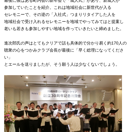
最後に彼はある町内会の新年会で「成人式」があり、新成人が
参加していたことを紹介。これは地域社会に新世代が入る
セレモニーで、その逆の「入社式」つまりリタイアした人を
地域社会で受け入れるセレモニーを地域でやってみてはと提案し
老いも若きも参加しやすい地域を作っていきたいと締めました。
進次郎氏の声はとてもクリアで話も具体的で分かり易く約170
人の
聴衆の心をつかみクラブ会長が最後に「早く総理になってくださ
い」
とエールを送りましたが、そう願う人は少なくないでしょう。