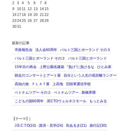
2
3
4
5
6
7
8
9
10
11
12
13
14
15
16
17
18
19
20
21
22
23
24
25
26
27
28
29
30
31
最新の記事
市政報告会
法人会60周年
バルト三国とポーランド その３
バルト三国とポーランド その２
バルト三国とポーランド
15年目の再会
上野公園名建築
“負け”に負けるな
ひとみ座
師走のコンサートとアート展
自分という人生の長距離ランナー
高知の旅
ＦＬＡＴ展
上高地
旧陸軍通信学校
ベトナムツアー その２
ベトナムツアー
新橋界隈
こどもの国60周年
JECTOウェルネスモール
もっとみる
【テーマ】|
J.E.C.T.O(10)
講演・見学(24)
街あるき(21)
旅行記(30)