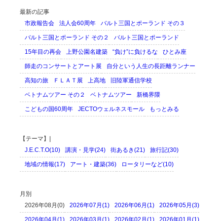
最新の記事
市政報告会
法人会60周年
バルト三国とポーランド その３
バルト三国とポーランド その２
バルト三国とポーランド
15年目の再会
上野公園名建築
“負け”に負けるな
ひとみ座
師走のコンサートとアート展
自分という人生の長距離ランナー
高知の旅
ＦＬＡＴ展
上高地
旧陸軍通信学校
ベトナムツアー その２
ベトナムツアー
新橋界隈
こどもの国60周年
JECTOウェルネスモール
もっとみる
【テーマ】|
J.E.C.T.O(10)
講演・見学(24)
街あるき(21)
旅行記(30)
地域の情報(17)
アート・建築(36)
ロータリーなど(10)
月別
2026年08月(0)
2026年07月(1)
2026年06月(1)
2026年05月(3)
2026年04月(1)
2026年03月(1)
2026年02月(1)
2026年01月(1)