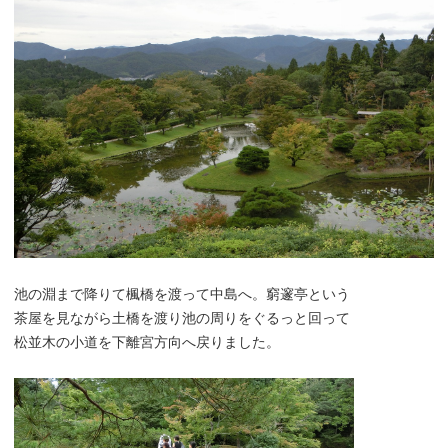
池の淵まで降りて楓橋を渡って中島へ。窮邃亭という
茶屋を見ながら土橋を渡り池の周りをぐるっと回って
松並木の小道を下離宮方向へ戻りました。