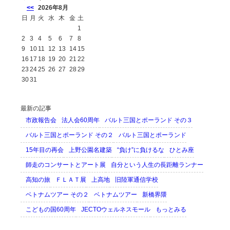
<<
2026年8月
日
月
火
水
木
金
土
1
2
3
4
5
6
7
8
9
10
11
12
13
14
15
16
17
18
19
20
21
22
23
24
25
26
27
28
29
30
31
最新の記事
市政報告会
法人会60周年
バルト三国とポーランド その３
バルト三国とポーランド その２
バルト三国とポーランド
15年目の再会
上野公園名建築
“負け”に負けるな
ひとみ座
師走のコンサートとアート展
自分という人生の長距離ランナー
高知の旅
ＦＬＡＴ展
上高地
旧陸軍通信学校
ベトナムツアー その２
ベトナムツアー
新橋界隈
こどもの国60周年
JECTOウェルネスモール
もっとみる