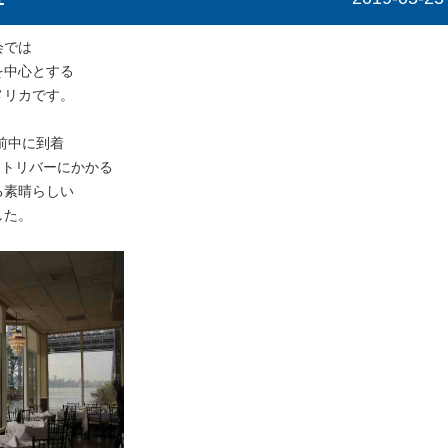
会では
を中心とする
メリカです。
前中に到着
ストリバーにかかる
る素晴らしい
した。