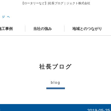
【ロータリーなど】|社長ブログ｜ジェクト株式会社
施工事例
当社の強み
地域とのつながり
築施工事例
ニューアル施工事例
場レポート
客様の声
かわさきSDGsゴール
中原工房
工房カフェ
学童クラブAYUMI武蔵中原
JECTOウェルネスモール
社長ブログ
blog
１
2019-05-25