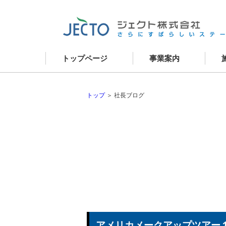
トップページ
事業案内
資産コンサルティング
新
建築事業
リ
建物リニューアル
現
外壁改修
お
建物メンテナンス
不動産事業
トップ
＞ 社長ブログ
アメリカメークアップツアー