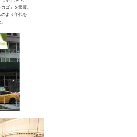
シカゴ」を鑑賞。
ものより年代を
た。