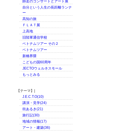
師走のコンサートとアート展
自分という人生の長距離ランナ
ー
高知の旅
ＦＬＡＴ展
上高地
旧陸軍通信学校
ベトナムツアー その２
ベトナムツアー
新橋界隈
こどもの国60周年
JECTOウェルネスモール
もっとみる
【テーマ】|
J.E.C.T.O(10)
講演・見学(24)
街あるき(21)
旅行記(30)
地域の情報(17)
アート・建築(36)