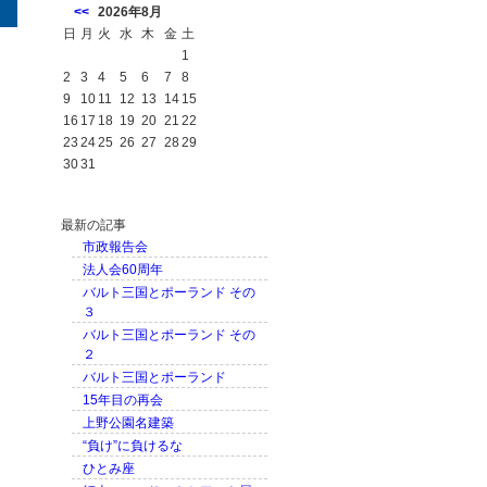
<<
2026年8月
日
月
火
水
木
金
土
1
2
3
4
5
6
7
8
9
10
11
12
13
14
15
16
17
18
19
20
21
22
23
24
25
26
27
28
29
30
31
最新の記事
市政報告会
法人会60周年
バルト三国とポーランド その
３
バルト三国とポーランド その
２
バルト三国とポーランド
15年目の再会
上野公園名建築
“負け”に負けるな
ひとみ座