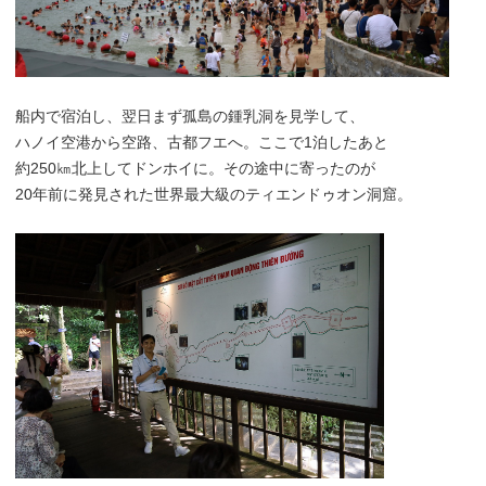
船内で宿泊し、翌日まず孤島の鍾乳洞を見学して、
ハノイ空港から空路、古都フエへ。ここで1泊したあと
約250㎞北上してドンホイに。その途中に寄ったのが
20年前に発見された世界最大級のティエンドゥオン洞窟。