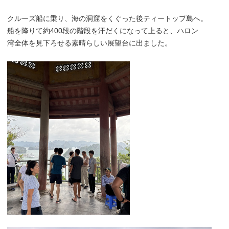
クルーズ船に乗り、海の洞窟をくぐった後ティートップ島へ。
船を降りて約400段の階段を汗だくになって上ると、ハロン
湾全体を見下ろせる素晴らしい展望台に出ました。