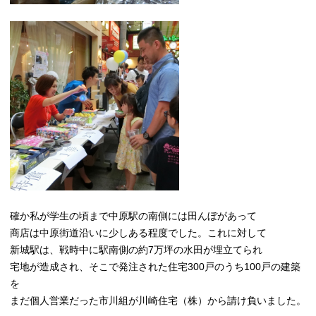
確か私が学生の頃まで中原駅の南側には田んぼがあって
商店は中原街道沿いに少しある程度でした。これに対して
新城駅は、戦時中に駅南側の約7
万坪の水田が埋立てられ
宅地が造成され、そこで発注された住宅300
戸のうち100
戸の建築
を
まだ個人営業だった市川組が川崎住宅（
株）
から請け負いました。