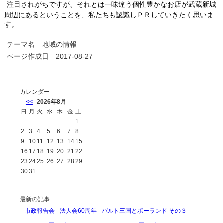
注目されがちですが、それとは一味違う個性豊かなお店が武蔵新城
周辺にあるということを、私たちも認識しＰＲしていきたく思いま
す。
テーマ名
地域の情報
ページ作成日 2017-08-27
カレンダー
<<
2026年8月
日
月
火
水
木
金
土
1
2
3
4
5
6
7
8
9
10
11
12
13
14
15
16
17
18
19
20
21
22
23
24
25
26
27
28
29
30
31
最新の記事
市政報告会
法人会60周年
バルト三国とポーランド その３