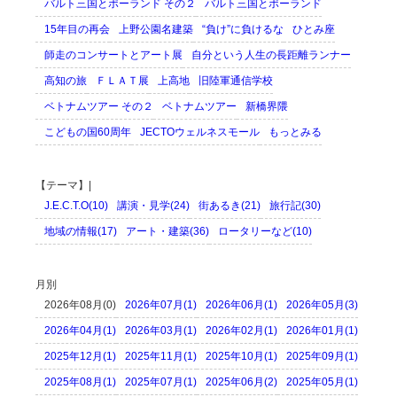
バルト三国とポーランド その２
バルト三国とポーランド
15年目の再会
上野公園名建築
“負け”に負けるな
ひとみ座
師走のコンサートとアート展
自分という人生の長距離ランナー
高知の旅
ＦＬＡＴ展
上高地
旧陸軍通信学校
ベトナムツアー その２
ベトナムツアー
新橋界隈
こどもの国60周年
JECTOウェルネスモール
もっとみる
【テーマ】|
J.E.C.T.O(10)
講演・見学(24)
街あるき(21)
旅行記(30)
地域の情報(17)
アート・建築(36)
ロータリーなど(10)
月別
2026年08月(0)
2026年07月(1)
2026年06月(1)
2026年05月(3)
2026年04月(1)
2026年03月(1)
2026年02月(1)
2026年01月(1)
2025年12月(1)
2025年11月(1)
2025年10月(1)
2025年09月(1)
2025年08月(1)
2025年07月(1)
2025年06月(2)
2025年05月(1)