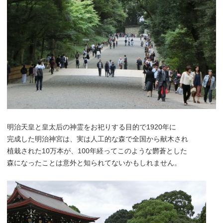
明治天皇と皇太后の神霊をお祀りする目的で1920年に
完成した明治神宮は、実は人工的な森で全国から献木され
植栽された10万本が、100年経ってこのような欝蒼とした
森になったことは意外と知られてないかもしれません。