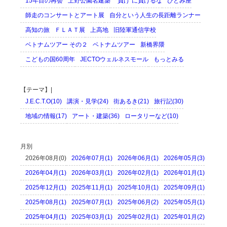
15年目の再会
上野公園名建築
“負け”に負けるな
ひとみ座
師走のコンサートとアート展
自分という人生の長距離ランナー
高知の旅
ＦＬＡＴ展
上高地
旧陸軍通信学校
ベトナムツアー その２
ベトナムツアー
新橋界隈
こどもの国60周年
JECTOウェルネスモール
もっとみる
【テーマ】|
J.E.C.T.O(10)
講演・見学(24)
街あるき(21)
旅行記(30)
地域の情報(17)
アート・建築(36)
ロータリーなど(10)
月別
2026年08月(0)
2026年07月(1)
2026年06月(1)
2026年05月(3)
2026年04月(1)
2026年03月(1)
2026年02月(1)
2026年01月(1)
2025年12月(1)
2025年11月(1)
2025年10月(1)
2025年09月(1)
2025年08月(1)
2025年07月(1)
2025年06月(2)
2025年05月(1)
2025年04月(1)
2025年03月(1)
2025年02月(1)
2025年01月(2)