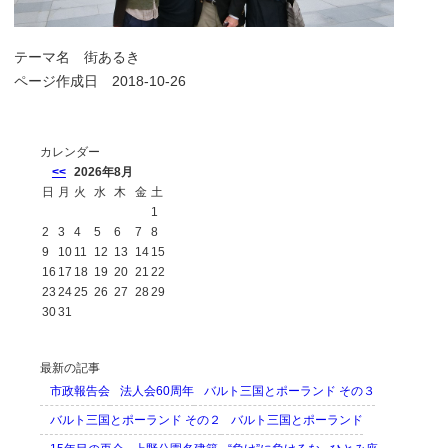
テーマ名
街あるき
ページ作成日 2018-10-26
カレンダー
<<
2026年8月
日
月
火
水
木
金
土
1
2
3
4
5
6
7
8
9
10
11
12
13
14
15
16
17
18
19
20
21
22
23
24
25
26
27
28
29
30
31
最新の記事
市政報告会
法人会60周年
バルト三国とポーランド その３
バルト三国とポーランド その２
バルト三国とポーランド