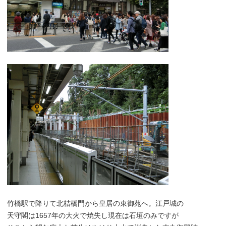
竹橋駅で降りて北桔橋門から皇居の東御苑へ。江戸城の
天守閣は1657年の大火で焼失し現在は石垣のみですが