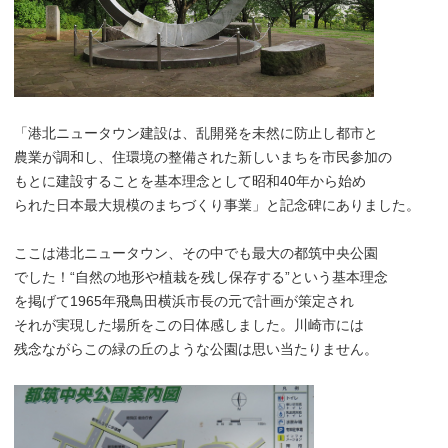
「港北ニュータウン建設は、乱開発を未然に防止し都市と
農業が調和し、住環境の整備された新しいまちを市民参加の
もとに建設することを基本理念として昭和40年から始め
られた日本最大規模のまちづくり事業」と記念碑にありました。
ここは港北ニュータウン、その中でも最大の都筑中央公園
でした！“自然の地形や植栽を残し保存する”という基本理念
を掲げて1965年飛鳥田横浜市長の元で計画が策定され
それが実現した場所をこの日体感しました。川崎市には
残念ながらこの緑の丘のような公園は思い当たりません。