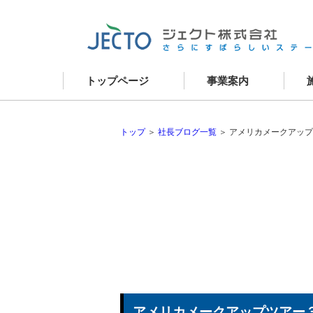
トップページ
事業案内
資産コンサルティング
新
建築事業
リ
建物リニューアル
現
外壁改修
お
建物メンテナンス
不動産事業
トップ
＞
社長ブログ一覧
＞ アメリカメークアッ
アメリカメークアップツアー