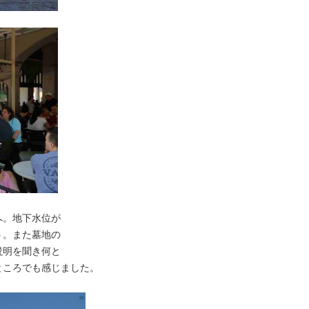
へ。地下水位が
う。また墓地の
説明を聞き何と
ところでも感じました。