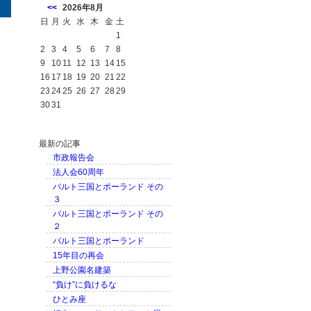
<<
2026年8月
日
月
火
水
木
金
土
1
2
3
4
5
6
7
8
9
10
11
12
13
14
15
16
17
18
19
20
21
22
23
24
25
26
27
28
29
30
31
最新の記事
市政報告会
法人会60周年
バルト三国とポーランド その
３
バルト三国とポーランド その
２
バルト三国とポーランド
15年目の再会
上野公園名建築
“負け”に負けるな
ひとみ座