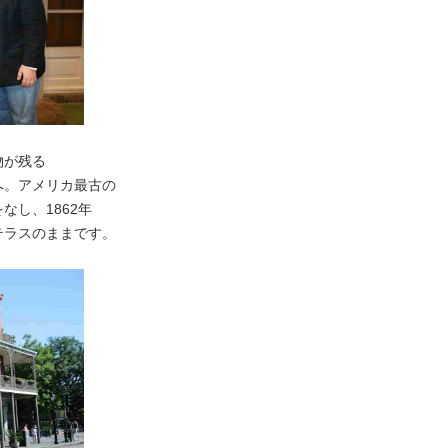
物が残る
へ。アメリカ最古の
し、1862年
テラスのままです。