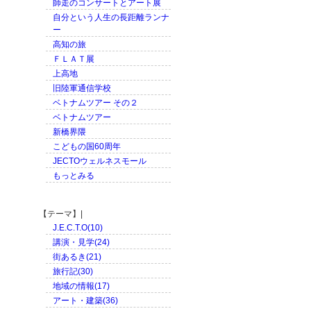
師走のコンサートとアート展
自分という人生の長距離ランナ
ー
高知の旅
ＦＬＡＴ展
上高地
旧陸軍通信学校
ベトナムツアー その２
ベトナムツアー
新橋界隈
こどもの国60周年
JECTOウェルネスモール
もっとみる
【テーマ】|
J.E.C.T.O(10)
講演・見学(24)
街あるき(21)
旅行記(30)
地域の情報(17)
アート・建築(36)