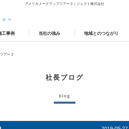
アメリカメークアップツアー３｜ジェクト株式会社
施工事例
当社の強み
地域とのつながり
築施工事例
ニューアル施工事例
場レポート
客様の声
かわさきSDGsゴール
中原工房
工房カフェ
学童クラブAYUMI武蔵中原
JECTOウェルネスモール
プツアー３
社長ブログ
blog
３
2019-05-27