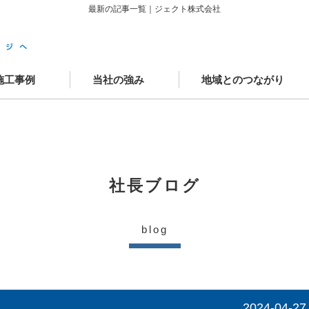
最新の記事一覧｜ジェクト株式会社
施工事例
当社の強み
地域とのつながり
築施工事例
ニューアル施工事例
場レポート
客様の声
かわさきSDGsゴール
中原工房
工房カフェ
学童クラブAYUMI武蔵中原
JECTOウェルネスモール
社長ブログ
blog
2024-04-27