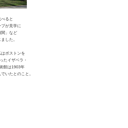
比べると
ープが見学に
難関」など
じました。
私はボストンを
ったイザベラ・
館は1903年
んでいたとのこと。