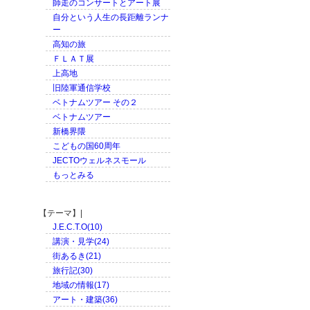
師走のコンサートとアート展
自分という人生の長距離ランナ
ー
高知の旅
ＦＬＡＴ展
上高地
旧陸軍通信学校
ベトナムツアー その２
ベトナムツアー
新橋界隈
こどもの国60周年
JECTOウェルネスモール
もっとみる
【テーマ】|
J.E.C.T.O(10)
講演・見学(24)
街あるき(21)
旅行記(30)
地域の情報(17)
アート・建築(36)