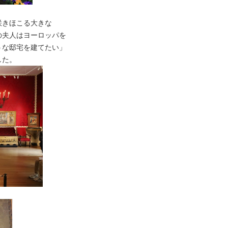
咲きほこる大きな
の夫人はヨーロッパを
うな邸宅を建てたい」
した。