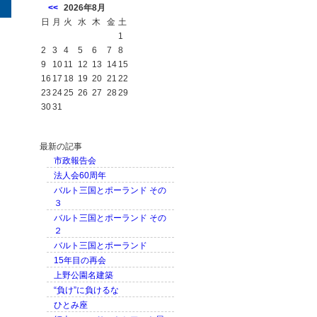
<<
2026年8月
日
月
火
水
木
金
土
1
2
3
4
5
6
7
8
9
10
11
12
13
14
15
16
17
18
19
20
21
22
23
24
25
26
27
28
29
30
31
最新の記事
市政報告会
法人会60周年
バルト三国とポーランド その
３
バルト三国とポーランド その
２
バルト三国とポーランド
15年目の再会
上野公園名建築
“負け”に負けるな
ひとみ座