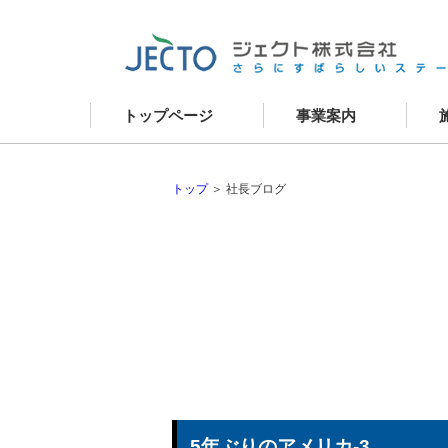
トップページ
事業案内
資産コンサルティング
新
建築事業
リ
建物リニューアル
現
外壁改修
お
建物メンテナンス
不動産事業
トップ
＞ 社長ブログ
5年ぶりのアメリカ-3