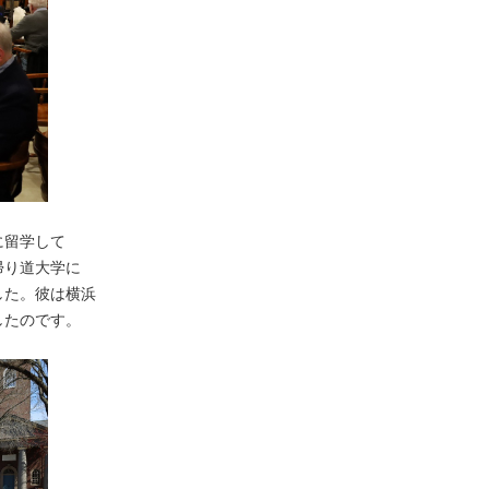
に留学して
帰り道大学に
した。彼は横浜
したのです。