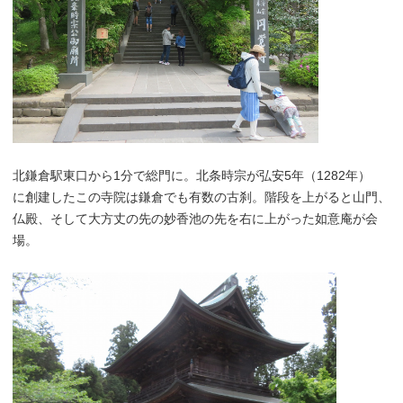
北鎌倉駅東口から1分で総門に。北条時宗が弘安5年（1282年）
に創建したこの寺院は鎌倉でも有数の古刹。階段を上がると山門、
仏殿、そして大方丈の先の妙香池の先を右に上がった如意庵が会
場。