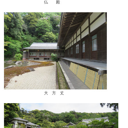
仏 殿
大 方 丈