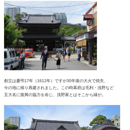
創立は慶弔17年（1612年）ですが30年後の大火で焼失、
今の地に移り再建されました。この時幕府は毛利・浅野など
五大名に復興の協力を命じ、浅野家とはそこから縁が。